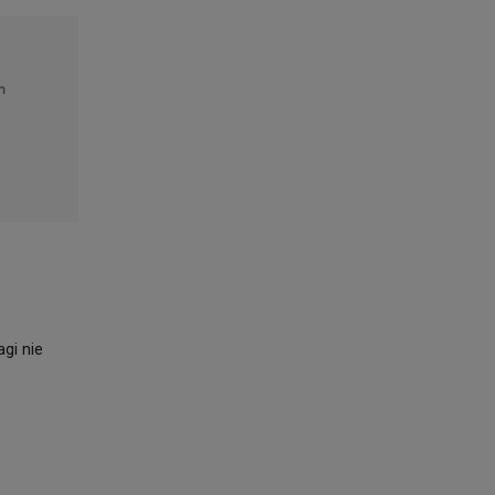
m
gi nie