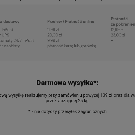
Płatność
a dostawy
Przelew / Płatność online
za pobranie
r InPost
11,99 zł
12,99 zł
r UPS
20,00 zł
23,00 zł
komaty 24/7 InPost
9,99 zł
-
ór osobisty
płatność kartą lub gotówką
Darmowa wysyłka*:
wą wysyłkę realizujemy przy zamówieniu powyżej 139 zł oraz dla wa
przekraczającej 25 kg.
* - nie dotyczy przesyłek zagranicznych