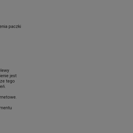
enia paczki
elewy
enie jest
cze tego
eń.
ernetowe.
omentu