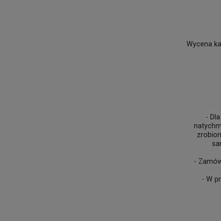
Wycena każ
- Dl
natychmi
zrobion
sa
- Zamówi
- W p