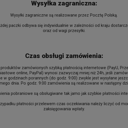
Wysyłka zagraniczna:
Wysyłki zagraniczne są realizowane przez Pocztę Polską.
dej paczki odbywa się indywidualnie w zależności od kraju dostarcz
oraz od wagi przesyłki.
Czas obsługi zamówienia:
a produktów zamówionych szybką płatnością internetowe (PayU, Prz
astowe online, PayPal) wynosi zazwyczaj mniej niż 24h, jeśli zamówi
e w godzinach porannych (do godz. 9:00) zwykle jest wysyłane jesz
mego dnia. Po godz. 9:00 zamówienia są realizowane w następny dzi
enia pobraniowe są obsługiwane tak jamo jak szybkie płatności int
rzypadku płatności przelewem czas oczekiwania należy liczyć od m
zaksięgowania wpłaty.