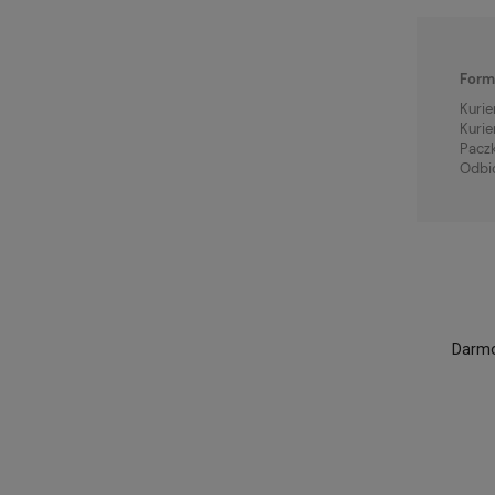
Form
Kurie
Kurie
Pacz
Odbi
Darmo