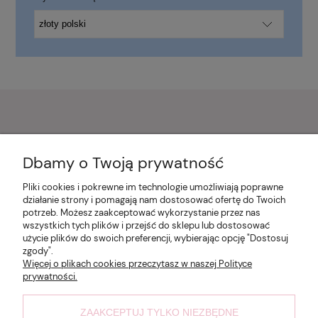
Pomoc
Dbamy o Twoją prywatność
Pliki cookies i pokrewne im technologie umożliwiają poprawne
Moje konto
działanie strony i pomagają nam dostosować ofertę do Twoich
potrzeb. Możesz zaakceptować wykorzystanie przez nas
wszystkich tych plików i przejść do sklepu lub dostosować
Płatności i dostawa
użycie plików do swoich preferencji, wybierając opcję "Dostosuj
zgody".
Więcej o plikach cookies przeczytasz w naszej Polityce
prywatności.
Informacje
ZAAKCEPTUJ TYLKO NIEZBĘDNE