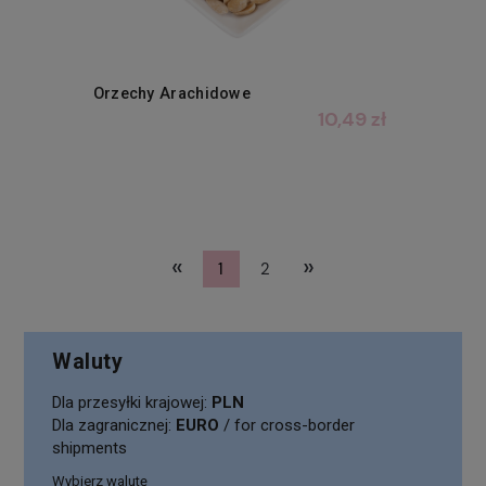
Orzechy Arachidowe
10,49 zł
«
»
1
2
Waluty
Dla przesyłki krajowej:
PLN
Dla zagranicznej:
EURO
/ for cross-border
shipments
Wybierz walutę