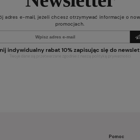
ój adres e-mail, jeżeli chcesz otrzymywać informacje o now
promocjach.
nij indywidualny rabat 10% zapisując się do newslet
Twoje dane są przetwarzane zgodnie z naszą polityką prywatności
Pomoc