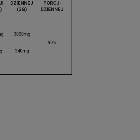
JI
DZIENNEJ
PORCJI
)
(3G)
DZIENNEJ
mg
3000mg
90%
g
340mg