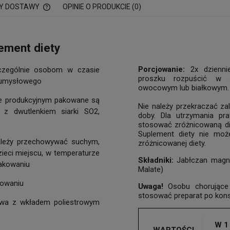
Y DOSTAWY
OPINIE O PRODUKCIE (0)
CENA NIE ZAWIERA EWENTUALNYCH
KOSZTÓW PŁATNOŚCI
ement diety
Porcjowanie:
2x dziennie
czególnie osobom w czasie
proszku rozpuścić w s
 umysłowego
owocowym lub białkowym.
e produkcyjnym pakowane są
Nie należy przekraczać za
 z dwutlenkiem siarki SO2,
doby. Dla utrzymania pr
stosować zróżnicowaną die
Suplement diety nie moż
ależy przechowywać suchym,
zróżnicowanej diety.
ieci miejscu, w temperaturze
Składniki:
Jabłczan magn
pakowaniu
Malate)
owaniu
Uwaga!
Osobu chorujące 
stosować preparat po konsu
wa z wkładem poliestrowym
W 1
WARTOŚCI