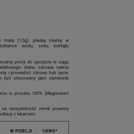
 małą (1,5g), płaską miarkę w
zklance wodu, soku, koktajlu
lecanej porcji do spożycia w ciągu
awidłowego stanu zdrowia należy
tę i prowadzić zdrowy tryb życia.
e być stosowany jako zamiennik
ezu w proszku 100% (Magnesium
na niewydolność nerek powinny
ltacji z lekarzem.
W PORCJI
%RWS*