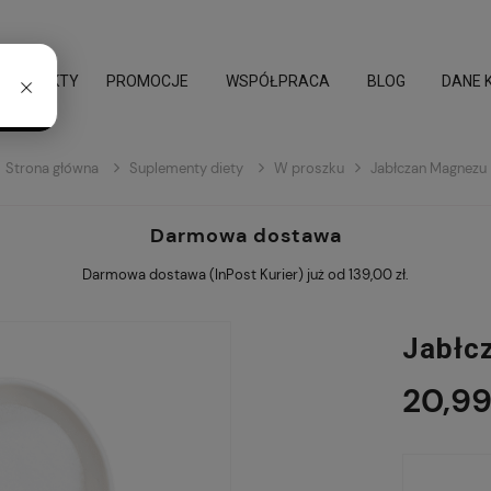
PROMOCJE
WSPÓŁPRACA
BLOG
DANE 
Strona główna
Suplementy diety
W proszku
Jabłczan Magnezu
Darmowa dostawa
Darmowa dostawa (InPost Kurier) już od 139,00 zł.
Jabłc
20,99