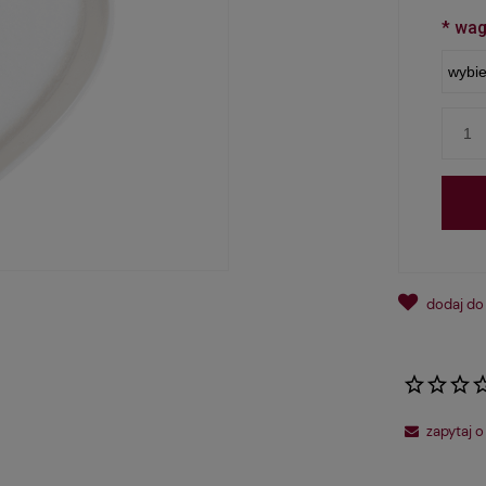
*
waga
dodaj do
*
- Pole wym
zapytaj o