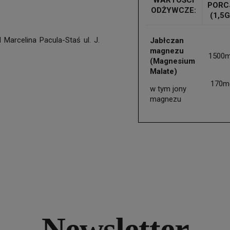
PORC
ODŻYWCZE:
(1,5G
arcelina Pacula-Staś ul. J.
Jabłczan
magnezu
1500
(Magnesium
Malate)
170m
w tym jony
magnezu
Newsletter