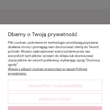
Pomoc
Dbamy o Twoją prywatność
Pliki cookies i pokrewne im technologie umożliwiają poprawne
Moje konto
działanie strony i pomagają nam dostosować ofertę do Twoich
potrzeb. Możesz zaakceptować wykorzystanie przez nas
wszystkich tych plików i przejść do sklepu lub dostosować
Płatności i dostawa
użycie plików do swoich preferencji, wybierając opcję "Dostosuj
zgody".
Więcej o plikach cookies przeczytasz w naszej Polityce
prywatności.
Informacje
ZAAKCEPTUJ TYLKO NIEZBĘDNE
O nas
DOSTOSUJ ZGODY
Made by @Damian Garstka