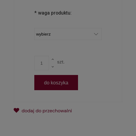
*
waga produktu:
szt.
do koszyka
dodaj do przechowalni
*
- Pole wymagane