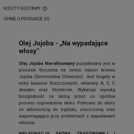
KOSZTY DOSTAWY
CENA NIE ZAWIERA EWENTUALNYCH KOSZTÓW PŁATNOŚCI
OPINIE O PRODUKCIE (0)
Olej Jojoba - „Na wypadające
włosy”
Olej Jojoba Nierafinowany
pozyskiwany jest w
procesie tłoczenia na zimno nasion krzewu
Jojoba (Simmondsia Chinensis). Jest bogaty w
estry kwasów tłuszczowych, witaminy A, E, F,
skwalen oraz fitosterole. Wykazuje wysoką
biozgodność ze skórą, przez co opóźnia
procesy rogowacenia skóry. Polecany do skóry
ze skłonnością do trądziku, zniszczonej oraz
wspomagająco przy problemach z wypadaniem
włosów.
PIELĘGNACJA SKÓRY TRĄDZIKOWEJ I