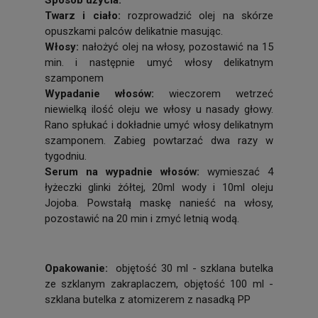
Twarz i ciało:
rozprowadzić olej na skórze
opuszkami palców delikatnie masując.
Włosy:
nałożyć olej na włosy, pozostawić na 15
min. i następnie umyć włosy delikatnym
szamponem
Wypadanie włosów:
wieczorem wetrzeć
niewielką ilość oleju we włosy u nasady głowy.
Rano spłukać i dokładnie umyć włosy delikatnym
szamponem. Zabieg powtarzać dwa razy w
tygodniu.
Serum na wypadnie włosów:
wymieszać 4
łyżeczki glinki żółtej, 20ml wody i 10ml oleju
Jojoba. Powstałą maskę nanieść na włosy,
pozostawić na 20 min i zmyć letnią wodą.
Opakowanie:
objętość 30 ml - szklana butelka
ze szklanym zakraplaczem, objętość 100 ml -
szklana butelka z atomizerem z nasadką PP