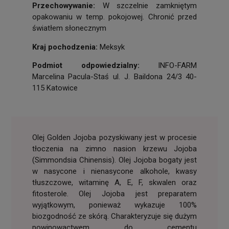
Przechowywanie:
W szczelnie zamkniętym
opakowaniu w temp. pokojowej. Chronić przed
światłem słonecznym
Kraj pochodzenia:
Meksyk
Podmiot odpowiedzialny:
INFO-FARM
Marcelina Pacula-Staś ul. J. Baildona 24/3 40-
115 Katowice
Olej Golden Jojoba pozyskiwany jest w procesie
tłoczenia na zimno nasion krzewu Jojoba
(Simmondsia Chinensis). Olej Jojoba bogaty jest
w nasycone i nienasycone alkohole, kwasy
tłuszczowe, witaminę A, E, F, skwalen oraz
fitosterole. Olej Jojoba jest preparatem
wyjątkowym, ponieważ wykazuje 100%
biozgodność ze skórą. Charakteryzuje się dużym
powinowactwem do cementu