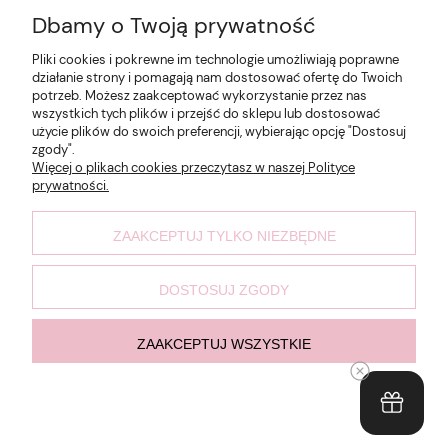
Pomoc
Dbamy o Twoją prywatność
Pliki cookies i pokrewne im technologie umożliwiają poprawne
Moje konto
działanie strony i pomagają nam dostosować ofertę do Twoich
potrzeb. Możesz zaakceptować wykorzystanie przez nas
wszystkich tych plików i przejść do sklepu lub dostosować
Płatności i dostawa
użycie plików do swoich preferencji, wybierając opcję "Dostosuj
zgody".
Więcej o plikach cookies przeczytasz w naszej Polityce
prywatności.
Informacje
ZAAKCEPTUJ TYLKO NIEZBĘDNE
O nas
DOSTOSUJ ZGODY
Made by @Damian Garstka
ZAAKCEPTUJ WSZYSTKIE
pokaż pełną wersję strony