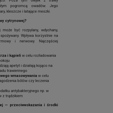
ająco. Poza tym olejek z trawy
nałym pogromcą owadów. Jego
ry, kleszcze i latające meszki.
awy cytrynowej?
j może być rozpylany, wdychany,
spożywany. Wpływa korzystnie na
rmowy i nerwowy. Najczęściej
za i kąpieli
w celu rozładowania
pokoju
zają apetyt i działają kojąco na
adu trawiennego
owego wmasowywania
w celu
łagodzenia bólów czy leczenia
datku antybakteryjnego np. w
 z trądzikiem
ej — przeciwwskazania i środki