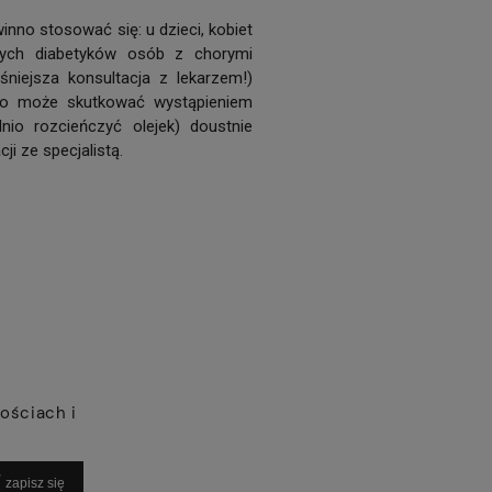
inno stosować się: u dzieci, kobiet
cych diabetyków osób z chorymi
iejsza konsultacja z lekarzem!)
co może skutkować wystąpieniem
dnio rozcieńczyć olejek) doustnie
ji ze specjalistą.
ościach i
zapisz się