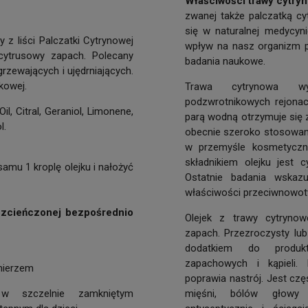
Właściwości trawy cytry
zwanej także palczatką cy
się w naturalnej medycyn
 z liści Palczatki Cytrynowej
wpływ na nasz organizm p
cytrusowy zapach. Polecany
badania naukowe.
rzewających i ujędrniających.
kowej.
Trawa cytrynowa wy
podzwrotnikowych rejonach
, Citral, Geraniol, Limonene,
parą wodną otrzymuje się z
l.
obecnie szeroko stosowan
w przemyśle kosmetycz
składnikiem olejku jest cy
samu 1 kroplę olejku i nałożyć
Ostatnie badania wskazu
właściwości przeciwnowo
rozcieńczonej bezpośrednio
Olejek z trawy cytrynow
zapach. Przezroczysty lub
dodatkiem do produ
zapachowych i kąpieli.
mierzem
poprawia nastrój. Jest c
 szczelnie zamkniętym
mięśni, bólów głowy 