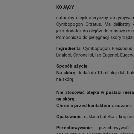
KOJĄCY
naturalny olejek eteryczny otrzymywany
Cymbopogon Citratus. Ma delikatny 
jako dodatek do olejów do masaży rozg
Pomocniczo do pielęgnacji skóry trądzi
Ingredients:
Cymbopogon, Flexuosus Oil
Linalool, Citronellol, Iso Eugenol, Eugeno
Sposób użycia:
Na skórę:
dodać do 10 ml oleju lub bal
na skórę.
Nie stosować olejku w postaci nie
na skórę.
Chronić przed kontaktem z oczami.
Opakowanie:
szklana butelka z kroplo
Przechowywanie:
przechowywać w