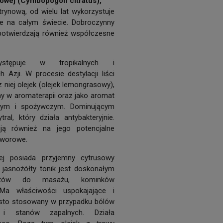
nowej (Cymbopogon citratus),
trynową, od wielu lat wykorzystuje
ie na całym świecie. Dobroczynny
otwierdzają również współczesne
stępuje w tropikalnych i
 Azji. W procesie destylacji liści
 niej olejek (olejek lemongrasowy),
y w aromaterapii oraz jako aromat
nym i spożywczym. Dominującym
tral, który działa antybakteryjnie.
ją również na jego potencjalne
tworowe.
ej posiada przyjemny cytrusowy
 jasnożółty tonik jest doskonałym
któw do masażu, kominków
 Ma właściwości uspokajające i
zęsto stosowany w przypadku bólów
i stanów zapalnych. Działa