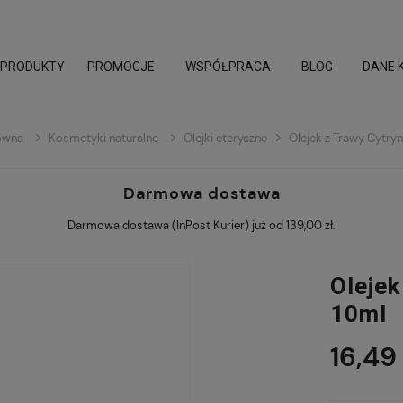
PROMOCJE
WSPÓŁPRACA
BLOG
DANE 
ówna
Kosmetyki naturalne
Olejki eteryczne
Olejek z Trawy Cytry
Darmowa dostawa
Darmowa dostawa (InPost Kurier) już od 139,00 zł.
Olejek
10ml
16,49 