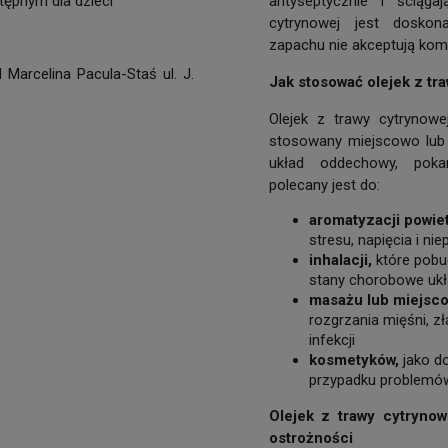
tępnym dla dzieci
antyseptycznie i ściąg
cytrynowej jest dosko
zapachu nie akceptują koma
Marcelina Pacula-Staś ul. J.
Jak stosować olejek z tr
Olejek z trawy cytrynowe
stosowany miejscowo lub 
układ oddechowy, poka
polecany jest do:
aromatyzacji powietr
stresu, napięcia i nie
inhalacji,
które pobud
stany chorobowe ukł
masażu lub miejsc
rozgrzania mięśni, z
infekcji
kosmetyków,
jako do
przypadku problemów
Olejek z trawy cytrynow
ostrożności