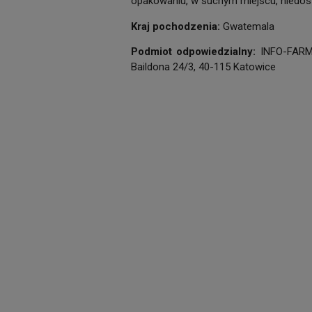
opakowaniu, w suchym miejscu, niedos
Kraj pochodzenia:
Gwatemala
Podmiot odpowiedzialny:
INFO-FARM 
Baildona 24/3, 40-115 Katowice