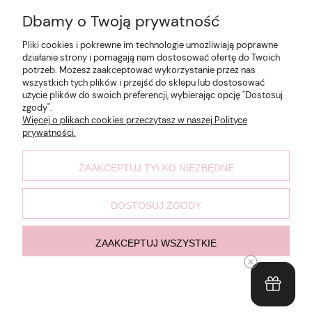
Pomoc
Dbamy o Twoją prywatność
Pliki cookies i pokrewne im technologie umożliwiają poprawne
Moje konto
działanie strony i pomagają nam dostosować ofertę do Twoich
potrzeb. Możesz zaakceptować wykorzystanie przez nas
wszystkich tych plików i przejść do sklepu lub dostosować
Płatności i dostawa
użycie plików do swoich preferencji, wybierając opcję "Dostosuj
zgody".
Więcej o plikach cookies przeczytasz w naszej Polityce
prywatności.
Informacje
ZAAKCEPTUJ TYLKO NIEZBĘDNE
O nas
DOSTOSUJ ZGODY
Made by @Damian Garstka
ZAAKCEPTUJ WSZYSTKIE
pokaż pełną wersję strony