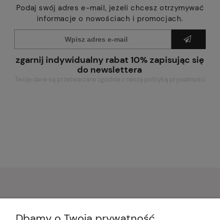
Podaj swój adres e-mail, jeżeli chcesz otrzymywać
informacje o nowościach i promocjach.
zgarnij indywidualny rabat 10% zapisując się
do newslettera
Twoje dane są przetwarzane zgodnie z naszą polityką prywatności
Pomoc
Dbamy o Twoją prywatność