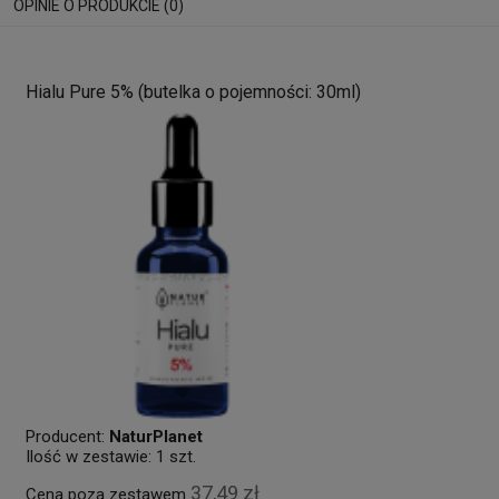
OPINIE O PRODUKCIE (0)
Hialu Pure 5% (butelka o pojemności: 30ml)
Producent:
NaturPlanet
Ilość w zestawie:
1
szt.
37,49 zł
Cena poza zestawem