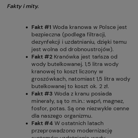
Fakty i mity.
Fakt #1
Woda kranowa w Polsce jest
bezpieczna (podlega filtracji,
dezynfekcji i uzdatnianiu, dzięki temu
jest wolna od drobnoustrojów).
Fakt #2
Kranówka jest tańsza od
wody butelkowanej. 1,5 litra wody
kranowej to koszt liczony w
groszówkach, natomiast 1,5 litra wody
butelkowanej to koszt ok. 2 zł.
Fakt #3
Woda z kranu posiada
minerały, są to m.in.: wapń, magnez,
fosfor, potas. Są one niezwykle cenne
dla naszego organizmu.
Fakt #4
W ostatnich latach
przeprowadzono modernizację