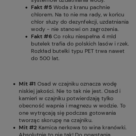
systemów uzdatniania wody.
Fakt #5
Woda z kranu pachnie
chlorem. Na to nie ma rady, w końcu
chlor służy do dezynfekcji, uzdatniania
wody - nie stanowi on zagrożenia.
Fakt #6
Co roku niespełna 4 mld
butelek trafia do polskich lasów i rzek.
Rozkład butelki typu PET trwa nawet
do 500 lat.
Mit #1
Osad w czajniku oznacza wodę
niskiej jakości. Nie to tak nie jest. Osad i
kamień w czajniku potwierdzają tylko
obecność wapnia i magnezu w wodzie. To
one wytrącają się podczas gotowania
tworząc skorupę na czajniku.
Mit #2
Kamica nerkowa to wina kranówki.
Absolutnie to nie tak! Do powstania