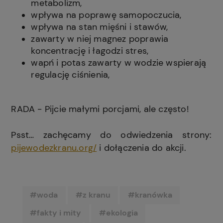
metabolizm,
wpływa na poprawę samopoczucia,
wpływa na stan mięśni i stawów,
zawarty w niej magnez poprawia
koncentrację i łagodzi stres,
wapń i potas zawarty w wodzie wspierają
regulację ciśnienia,
RADA - Pijcie małymi porcjami, ale często!
Psst… zachęcamy do odwiedzenia strony:
pijewodezkranu.org/
i dołączenia do akcji.
#woda
#z kranu
#kranówka
#fakty i mity
#ekologia