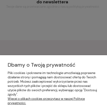
do newslettera
Twoje dane są przetwarzane zgodnie z naszą polityką prywatności
Pomoc
Dbamy o Twoją prywatność
Pliki cookies i pokrewne im technologie umożliwiają poprawne
Moje konto
działanie strony i pomagają nam dostosować ofertę do Twoich
potrzeb. Możesz zaakceptować wykorzystanie przez nas
wszystkich tych plików i przejść do sklepu lub dostosować
Płatności i dostawa
użycie plików do swoich preferencji, wybierając opcję "Dostosuj
zgody".
Więcej o plikach cookies przeczytasz w naszej Polityce
prywatności.
Informacje